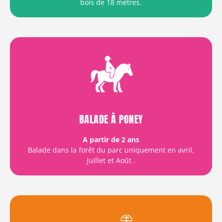
bois de 18 mètres.
BALADE À PONEY
A partir de 2 ans
Balade dans la forêt du parc uniquement en avril,
Juillet et Août
.