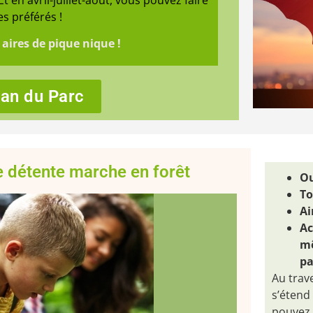
Et en avril-juillet-août, vous pouvez faire
s préférés !
 aires de pique nique !
lan du Parc
 détente marche en forêt
Ou
To
Ai
Ac
mê
pa
Au trave
s’étend
pouvez 