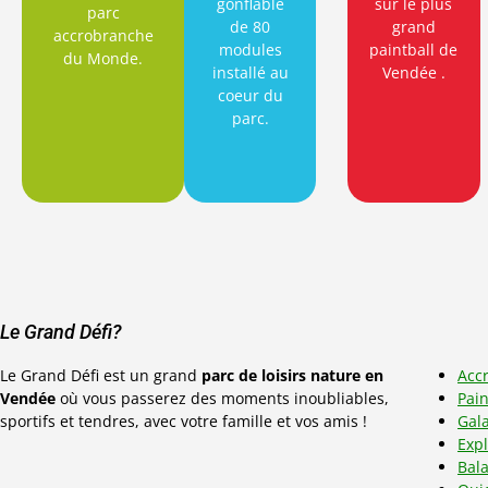
gonflable
sur le plus
parc
de 80
grand
accrobranche
modules
paintball de
du Monde.
installé au
Vendée
.
coeur du
parc.
Le Grand Défi?
Le Grand Défi est un grand
parc de loisirs nature en
Acc
Vendée
où vous passerez des moments inoubliables,
Pain
sportifs et tendres, avec votre famille et vos amis !
Gala
Exp
Bal