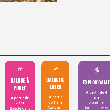
GALACTIC
BALADE À
EXPLOR'GAM
LASER
PONEY
A partir de 6
A partir
ans
A partir de
de 6 ans
Aventure
2 ans
Dans une
fantastique et
Balade dans