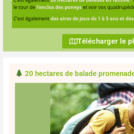
C’est également
20 hectares de balades en famille
!
le tour de
l’enclos des poneys
et voir vos quadrupède
C’est également
des aires de jeux de 1 à 5 ans et des
Télécharger le p
20 hectares de balade promenade