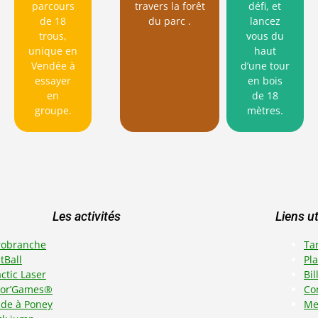
parcours
défi, et
travers la forêt
de 18
lancez
du parc
.
trous,
vous du
unique en
haut
Vendée à
d’une tour
essayer
en bois
en
de 18
groupe.
mètres.
Les activités
Liens ut
robranche
Tar
tBall
Pl
ctic Laser
Bil
lor’Games®
Co
ade à Poney
Me