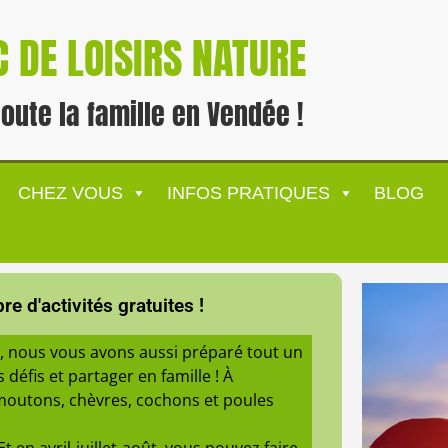
 DE LOISIRS NATURE
toute la famille en Vendée !
CHEZ VOUS
INFOS PRATIQUES
BLOG
e d'activités gratuites !
e, nous vous avons aussi préparé tout un
 défis et partager en famille ! À
outons, chèvres, cochons et poules