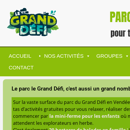
PARC
pour 
ACCUEIL
NOS ACTIVITÉS
GROUPES
CONTACT
Le parc le Grand Défi, c'est aussi un grand nombr
Sur la vaste surface du parc du Grand Défi en Vendé
tas d’activités gratuites pour vous relaxer, réaliser des
commencer par
la mini-ferme pour les enfants
où m
attendent les explorateurs en herbe.