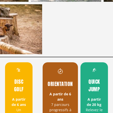
DISC
QUICK
ORIENTATION
GOLF
JUMP
A partir de 6
A partir
A partir
ans
de 6 ans
de 20 kg
7 parcours
Un
Relevez le
progressifs à