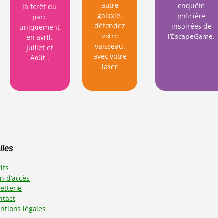
autre
enquête
la forêt du
galaxie,
policière
parc
défendez
inspirées de
uniquement
votre
l’EscapeGame.
en avril,
vaisseau.
Juillet et
avec votre
Août
.
laser
iles
ifs
an d’accès
letterie
ntact
ntions légales