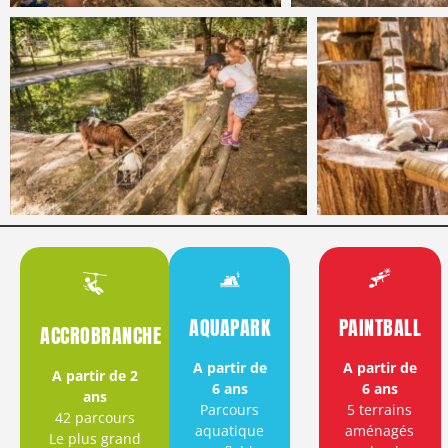
AQUAPARK
PAINTBALL
ACCROBRANCHE
A partir de
A partir de
A partir de 2
6 ans
6 ans
ans
Parcours
5 terrains
42 parcours
aquatique
aménagés
Le plus grand