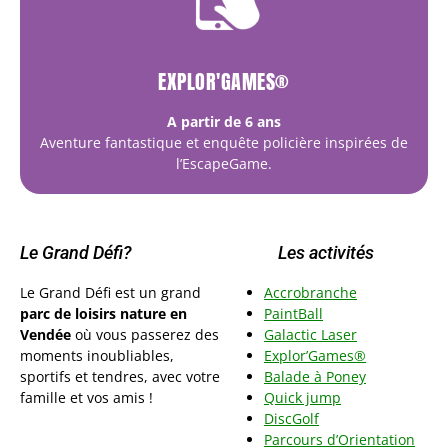
EXPLOR'GAMES®
A partir de 6 ans
Aventure fantastique et enquête policière inspirées de
l’EscapeGame.
Le Grand Défi?
Les activités
Le Grand Défi est un grand
Accrobranche
parc de loisirs nature en
PaintBall
Vendée
où vous passerez des
Galactic Laser
moments inoubliables,
Explor’Games®
sportifs et tendres, avec votre
Balade à Poney
famille et vos amis !
Quick jump
DiscGolf
Parcours d’Orientation