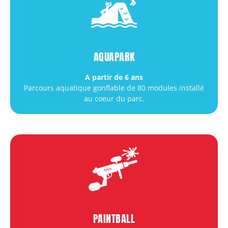
AQUAPARK
A partir de 6 ans
Parcours aquatique gonflable de 80 modules installé
au coeur du parc.
PAINTBALL