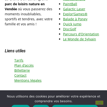
parc de loisirs nature en
PaintBall
Vendée
où vous passerez des
Galactic Laser
moments inoubliables,
Explor’Games®
sportifs et tendres, avec votre
Balade à Poney
famille et vos amis !
Quick jump
DiscGolf
Parcours d’Orientation
Le Monde de Sylvai
n
Liens utiles
Tarifs
Plan d’accès
Billetterie
Contact
Mentions légales
© Copyright 2015 - 2025 - Le Grand Défi - Tous droits
Nous utilisons des cookies pour améliorer votre expérience et
réservés
comprendre vos besoins.