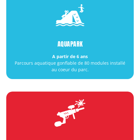
AQUAPARK
A partir de 6 ans
Parcours aquatique gonflable de 80 modules installé
au coeur du parc.