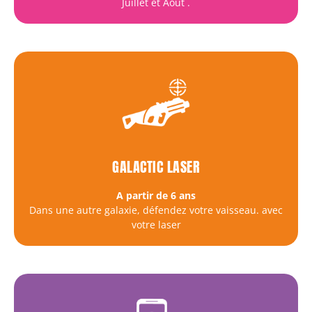
Juillet et Août
.
GALACTIC LASER
A partir de 6 ans
Dans une autre galaxie, défendez votre vaisseau. avec
votre laser