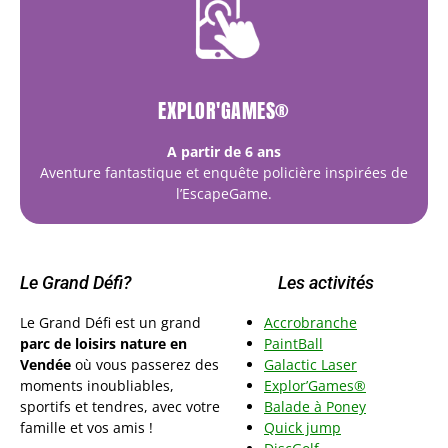
EXPLOR'GAMES®
A partir de 6 ans
Aventure fantastique et enquête policière inspirées de
l’EscapeGame.
Le Grand Défi?
Les activités
Le Grand Défi est un grand
Accrobranche
parc de loisirs nature en
PaintBall
Vendée
où vous passerez des
Galactic Laser
moments inoubliables,
Explor’Games®
sportifs et tendres, avec votre
Balade à Poney
famille et vos amis !
Quick jump