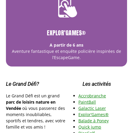
EXPLOR'GAMES®
A partir de 6 ans
Aventure fantastique et enquête policière inspirées de
l’EscapeGame.
Le Grand Défi?
Les activités
Le Grand Défi est un grand
Accrobranche
parc de loisirs nature en
PaintBall
Vendée
où vous passerez des
Galactic Laser
moments inoubliables,
Explor’Games®
sportifs et tendres, avec votre
Balade à Poney
famille et vos amis !
Quick jump