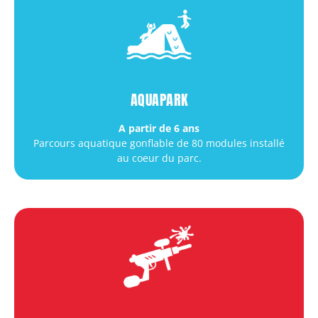
AQUAPARK
A partir de 6 ans
Parcours aquatique gonflable de 80 modules installé
au coeur du parc.