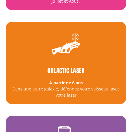
Juillet et Août
.
GALACTIC LASER
A partir de 6 ans
Dans une autre galaxie, défendez votre vaisseau. avec
votre laser