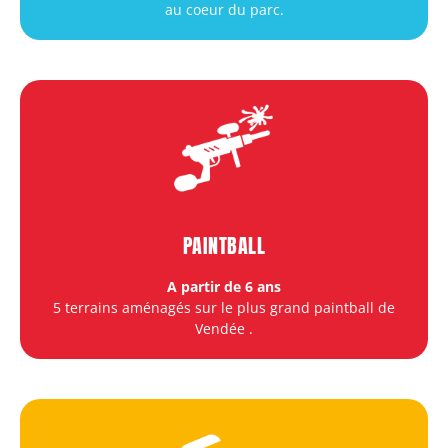
au coeur du parc.
PAINTBALL
A partir de 6 ans
5 terrains aménagés sur le plus grand paintball de
Vendée
.