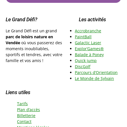
Le Grand Défi?
Les activités
Le Grand Défi est un grand
Accrobranche
parc de loisirs nature en
PaintBall
Vendée
où vous passerez des
Galactic Laser
moments inoubliables,
Explor’Games®
sportifs et tendres, avec votre
Balade à Poney
famille et vos amis !
Quick jump
DiscGolf
Parcours d’Orientation
Le Monde de Sylvai
n
Liens utiles
Tarifs
Plan d’accès
Billetterie
Contact