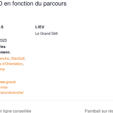
0 en fonction du parcours
LS
LIEU
Le Grand Défi
2025
ies
ement:
anche
,
DiscGolf
,
 d’Orientation
,
ump
/www.grand-
m/nos-
s/accrobranche/
 ligne conseillée
Paintball sur r