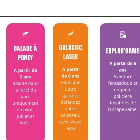
GALACTIC
BALADE À
EXPLOR'GAM
LASER
PONEY
A partir de 6
A partir
ans
A partir de
de 6 ans
Aventure
2 ans
Dans une
fantastique et
Balade dans
autre
enquête
la forêt du
galaxie,
policière
parc
défendez
inspirées de
uniquement
votre
l’EscapeGame.
en avril,
vaisseau.
Juillet et
avec votre
Août
.
laser