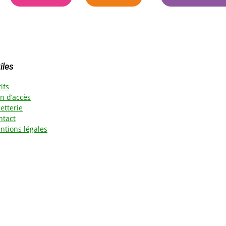
iles
ifs
an d’accès
letterie
ntact
ntions légales