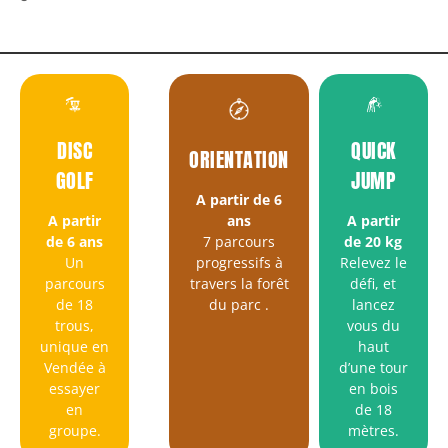
DISC
QUICK
ORIENTATION
GOLF
JUMP
A partir de 6
A partir
A partir
ans
de 6 ans
de 20 kg
7 parcours
Un
Relevez le
progressifs à
parcours
défi, et
travers la forêt
de 18
lancez
du parc
.
trous,
vous du
unique en
haut
Vendée à
d’une tour
essayer
en bois
en
de 18
groupe.
mètres.