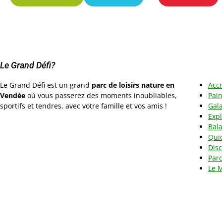
Le Grand Défi?
Le Grand Défi est un grand
parc de loisirs nature en
Acc
Vendée
où vous passerez des moments inoubliables,
Pain
sportifs et tendres, avec votre famille et vos amis !
Gala
Exp
Bal
Qui
Disc
Parc
Le 