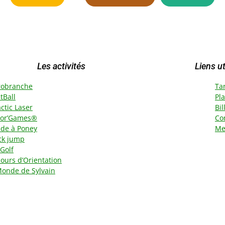
Les activités
Liens ut
robranche
Tar
tBall
Pl
ctic Laser
Bil
lor’Games®
Co
ade à Poney
Me
ck jump
Golf
ours d’Orientation
Monde de Sylvai
n