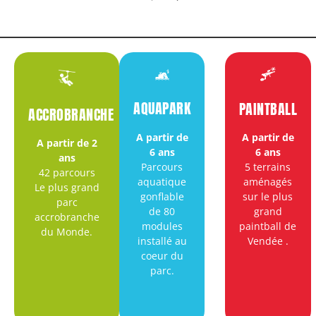
AQUAPARK
PAINTBALL
ACCROBRANCHE
A partir de
A partir de
A partir de 2
6 ans
6 ans
ans
Parcours
5 terrains
42 parcours
aquatique
aménagés
Le plus grand
gonflable
sur le plus
parc
de 80
grand
accrobranche
modules
paintball de
du Monde.
installé au
Vendée
.
coeur du
parc.