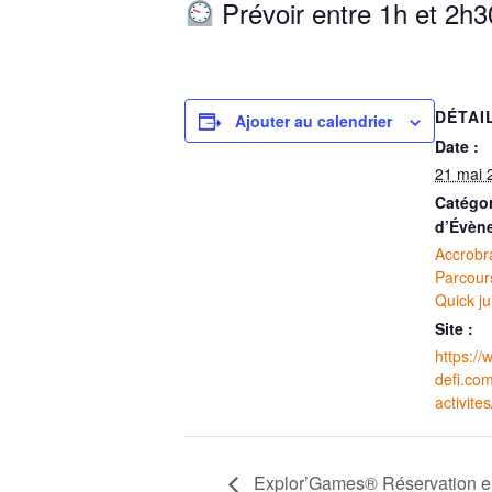
Prévoir entre 1h et 2h3
DÉTAI
Ajouter au calendrier
Date :
21 mai 
Catégor
d’Évèn
Accrobr
Parcours
Quick j
Site :
https:/
defi.co
activite
Explor’Games® Réservation en