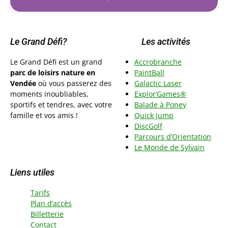
Le Grand Défi?
Les activités
Le Grand Défi est un grand
Accrobranche
parc de loisirs nature en
PaintBall
Vendée
où vous passerez des
Galactic Laser
moments inoubliables,
Explor’Games®
sportifs et tendres, avec votre
Balade à Poney
famille et vos amis !
Quick jump
DiscGolf
Parcours d’Orientation
Le Monde de Sylvai
n
Liens utiles
Tarifs
Plan d’accès
Billetterie
Contact