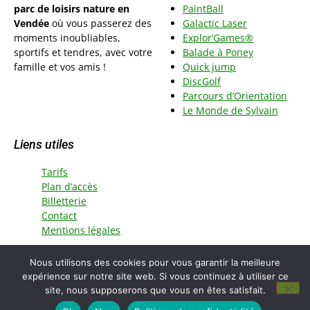
parc de loisirs nature en
PaintBall
Vendée
où vous passerez des
Galactic Laser
moments inoubliables,
Explor’Games®
sportifs et tendres, avec votre
Balade à Poney
famille et vos amis !
Quick jump
DiscGolf
Parcours d’Orientation
Le Monde de Sylvai
n
Liens utiles
Tarifs
Plan d’accès
Billetterie
Contact
Mentions légales
Nous utilisons des cookies pour vous garantir la meilleure
© Copyright 2015 - 2025 - Le Grand Défi - Tous droits
expérience sur notre site web. Si vous continuez à utiliser ce
réservés
site, nous supposerons que vous en êtes satisfait.