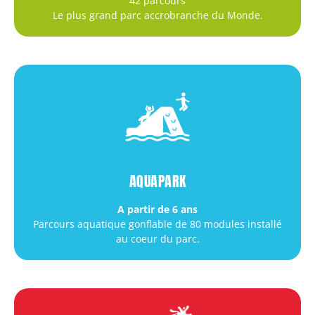
42 parcours
Le plus grand parc accrobranche du Monde.
AQUAPARK
A partir de 6 ans
Parcours aquatique gonflable de 80 modules installé
au coeur du parc.