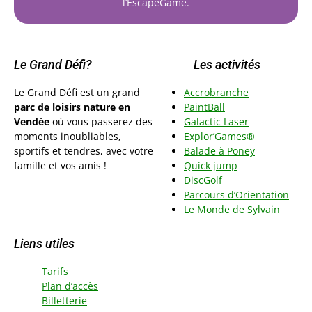
l’EscapeGame.
Le Grand Défi?
Les activités
Le Grand Défi est un grand
Accrobranche
parc de loisirs nature en
PaintBall
Vendée
où vous passerez des
Galactic Laser
moments inoubliables,
Explor’Games®
sportifs et tendres, avec votre
Balade à Poney
famille et vos amis !
Quick jump
DiscGolf
Parcours d’Orientation
Le Monde de Sylvai
n
Liens utiles
Tarifs
Plan d’accès
Billetterie